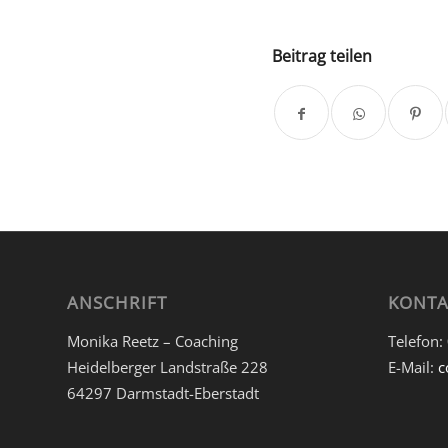
Beitrag teilen
ANSCHRIFT
KONTA
Monika Reetz – Coaching
Telefon:
Heidelberger Landstraße 228
E-Mail:
c
64297 Darmstadt-Eberstadt