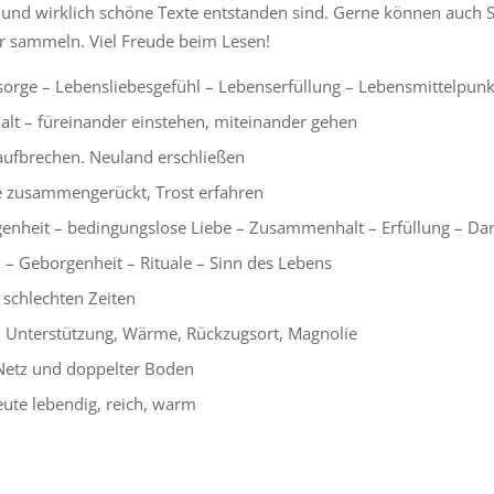
 und wirklich schöne Texte entstanden sind. Gerne können auch S
er sammeln. Viel Freude beim Lesen!
orge – Lebensliebesgefühl – Lebenserfüllung – Lebensmittelpun
lt – füreinander einstehen, miteinander gehen
 aufbrechen. Neuland erschließen
ie zusammengerückt, Trost erfahren
enheit – bedingungslose Liebe – Zusammenhalt – Erfüllung – Da
 – Geborgenheit – Rituale – Sinn des Lebens
 schlechten Zeiten
, Unterstützung, Wärme, Rückzugsort, Magnolie
etz und doppelter Boden
ute lebendig, reich, warm