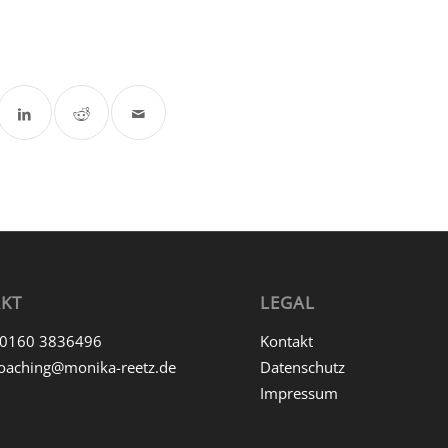
KT
LEGAL
0160 3836496
Kontakt
oaching@monika-reetz.de
Datenschutz
Impressum