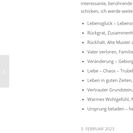
interessante, berührende
schicken, ich werde weit
Lebensglück – Lebenss
Rückgrat, Zusammenha
Rückhalt. Alte Muster
Vater verloren, Famil
Veränderung – Geborg
Weihnachten 2022 – Das Wohlsein
Liebe – Chaos – Trubel
fühlen
Leben in guten Zeiten,
Vertrauter Grundstein
Warmes Wohlgefühl, N
Ursprung beladen – he
3. FEBRUAR 2023