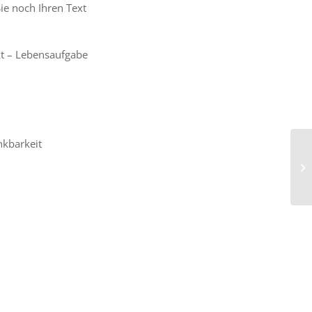
ie noch Ihren Text
kt – Lebensaufgabe
nkbarkeit
In
Ba